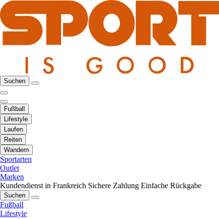
Suchen
Fußball
Lifestyle
Laufen
Reiten
Wandern
Sportarten
Outlet
Marken
Kundendienst in Frankreich
Sichere Zahlung
Einfache Rückgabe
Suchen
Fußball
Lifestyle