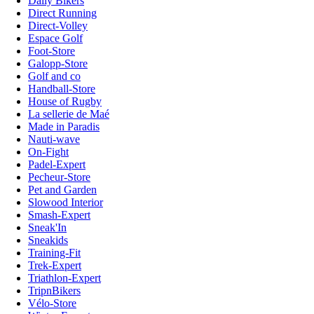
Daily Bikers
Direct Running
Direct-Volley
Espace Golf
Foot-Store
Galopp-Store
Golf and co
Handball-Store
House of Rugby
La sellerie de Maé
Made in Paradis
Nauti-wave
On-Fight
Padel-Expert
Pecheur-Store
Pet and Garden
Slowood Interior
Smash-Expert
Sneak'In
Sneakids
Training-Fit
Trek-Expert
Triathlon-Expert
TripnBikers
Vélo-Store