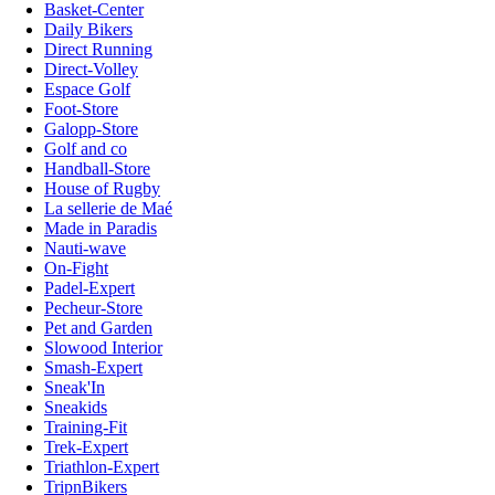
Basket-Center
Daily Bikers
Direct Running
Direct-Volley
Espace Golf
Foot-Store
Galopp-Store
Golf and co
Handball-Store
House of Rugby
La sellerie de Maé
Made in Paradis
Nauti-wave
On-Fight
Padel-Expert
Pecheur-Store
Pet and Garden
Slowood Interior
Smash-Expert
Sneak'In
Sneakids
Training-Fit
Trek-Expert
Triathlon-Expert
TripnBikers