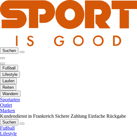
Suchen
Fußball
Lifestyle
Laufen
Reiten
Wandern
Sportarten
Outlet
Marken
Kundendienst in Frankreich
Sichere Zahlung
Einfache Rückgabe
Suchen
Fußball
Lifestyle