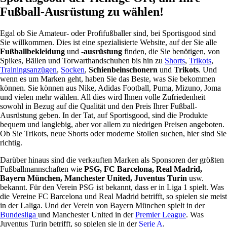
Fußball-Ausrüstung zu wählen!
Egal ob Sie Amateur- oder Profifußballer sind, bei Sportisgood sind
Sie willkommen. Dies ist eine spezialisierte Website, auf der Sie alle
Fußballbekleidung
und -
ausrüstung
finden, die Sie benötigen, von
Spikes, Bällen und Torwarthandschuhen bis hin zu
Shorts
,
Trikots
,
Trainingsanzügen
,
Socken
,
Schienbeinschonern
und
Trikots
. Und
wenn es um Marken geht, haben Sie das Beste, was Sie bekommen
können. Sie können aus Nike, Adidas Football, Puma, Mizuno, Joma
und vielen mehr wählen. All dies wird Ihnen volle Zufriedenheit
sowohl in Bezug auf die Qualität und den Preis Ihrer Fußball-
Ausrüstung geben. In der Tat, auf Sportisgood, sind die Produkte
bequem und langlebig, aber vor allem zu niedrigen Preisen angeboten.
Ob Sie Trikots, neue Shorts oder moderne Stollen suchen, hier sind Sie
richtig.
Darüber hinaus sind die verkauften Marken als Sponsoren der größten
Fußballmannschaften wie
PSG, FC Barcelona, Real Madrid,
Bayern München, Manchester United, Juventus Turin
usw.
bekannt. Für den Verein PSG ist bekannt, dass er in Liga 1 spielt. Was
die Vereine FC Barcelona und Real Madrid betrifft, so spielen sie meist
in der Laliga. Und der Verein von Bayern München spielt in der
Bundesliga
und Manchester United in der
Premier League
. Was
Juventus Turin betrifft, so spielen sie in der
Serie A
.