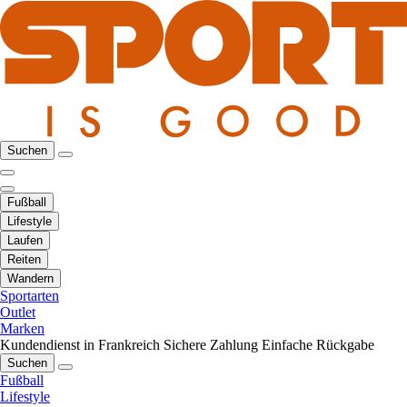
Suchen
Fußball
Lifestyle
Laufen
Reiten
Wandern
Sportarten
Outlet
Marken
Kundendienst in Frankreich
Sichere Zahlung
Einfache Rückgabe
Suchen
Fußball
Lifestyle