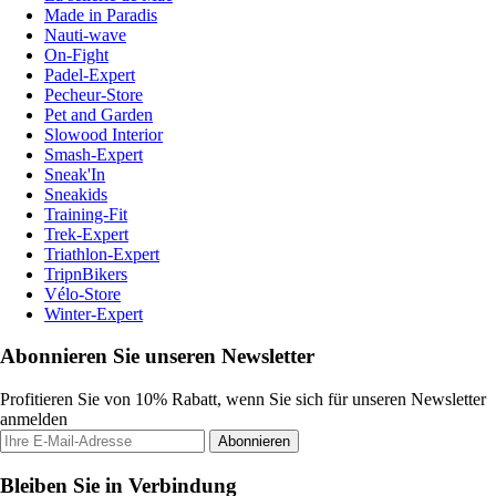
Made in Paradis
Nauti-wave
On-Fight
Padel-Expert
Pecheur-Store
Pet and Garden
Slowood Interior
Smash-Expert
Sneak'In
Sneakids
Training-Fit
Trek-Expert
Triathlon-Expert
TripnBikers
Vélo-Store
Winter-Expert
Abonnieren Sie unseren Newsletter
Profitieren Sie von 10% Rabatt, wenn Sie sich für unseren Newsletter
anmelden
Abonnieren
Bleiben Sie in Verbindung