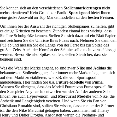
Sie können sich an den verschiedenen
Stollenmarkierungen
nicht
mehr orientieren? Kein Grund zur Panik!
Sportisgood
bietet Ihnen
eine große Auswahl an Top-Markenmodellen zu den
besten Preisen
.
Um Ihnen bei der Auswahl des richtigen Stollenpaares zu helfen, gibt
es einige Kriterien zu beachten. Zunächst einmal ist es wichtig, dass
Sie Ihre Schuhgröße kennen. Stellen Sie sich dazu auf ein Blatt Papier
und zeichnen Sie die Umrisse Ihres Fußes nach. Nehmen Sie dann den
Fuß ab und messen Sie die Länge von der Ferse bis zur Spitze des
großen Zehs. Auch der Komfort der Schuhe sollte nicht vernachlässigt
werden. Bevor Sie also Spikes kaufen, stellen Sie sicher, dass sie
bequem sind.
Was die Wahl der Marke angeht, so sind zwar
Nike
und
Adidas
die
bekanntesten Stollendesigner, aber immer mehr Marken beginnen sich
auf dem Markt zu etablieren, wie z.B. die von Sportisgood
angebotenen. Hier finden Sie u.a.
Future-Modelle
von
Puma
.
Wussten Sie übrigens, dass das Modell Future von Puma speziell für
den Starspieler Neymar Jr. entworfen wurde? Auf der anderen Seite
finden Sie auch Hypervenom- und
Mercurial-Modelle
von Nike, die
Ästhetik und Langlebigkeit vereinen. Und wenn Sie ein Fan von
Christiano Ronaldo sind, sollten Sie wissen, dass er einer der Stürmer
ist, die den Nike Mercurial getragen haben, zusammen mit Thierry
Henry und Didier Drogba. Ansonsten warten die Predator- und