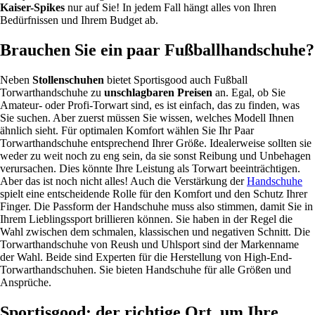
Kaiser-Spikes
nur auf Sie! In jedem Fall hängt alles von Ihren
Bedürfnissen und Ihrem Budget ab.
Brauchen Sie ein paar Fußballhandschuhe?
Neben
Stollenschuhen
bietet Sportisgood auch Fußball
Torwarthandschuhe zu
unschlagbaren Preisen
an. Egal, ob Sie
Amateur- oder Profi-Torwart sind, es ist einfach, das zu finden, was
Sie suchen. Aber zuerst müssen Sie wissen, welches Modell Ihnen
ähnlich sieht. Für optimalen Komfort wählen Sie Ihr Paar
Torwarthandschuhe entsprechend Ihrer Größe. Idealerweise sollten sie
weder zu weit noch zu eng sein, da sie sonst Reibung und Unbehagen
verursachen. Dies könnte Ihre Leistung als Torwart beeinträchtigen.
Aber das ist noch nicht alles! Auch die Verstärkung der
Handschuhe
spielt eine entscheidende Rolle für den Komfort und den Schutz Ihrer
Finger. Die Passform der Handschuhe muss also stimmen, damit Sie in
Ihrem Lieblingssport brillieren können. Sie haben in der Regel die
Wahl zwischen dem schmalen, klassischen und negativen Schnitt. Die
Torwarthandschuhe von Reush und Uhlsport sind der Markenname
der Wahl. Beide sind Experten für die Herstellung von High-End-
Torwarthandschuhen. Sie bieten Handschuhe für alle Größen und
Ansprüche.
Sportisgood: der richtige Ort, um Ihre