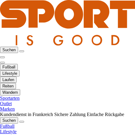
Suchen
Fußball
Lifestyle
Laufen
Reiten
Wandern
Sportarten
Outlet
Marken
Kundendienst in Frankreich
Sichere Zahlung
Einfache Rückgabe
Suchen
Fußball
Lifestyle