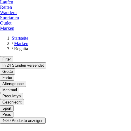
Laufen
Reiten
Wandern
Sportarten
Outlet
Marken
Startseite
/
Marken
/
Regatta
Filter
In 24 Stunden versendet
Größe
Farbe
Altersgruppe
Merkmal
Produkttyp
Geschlecht
Sport
Preis
4630 Produkte anzeigen