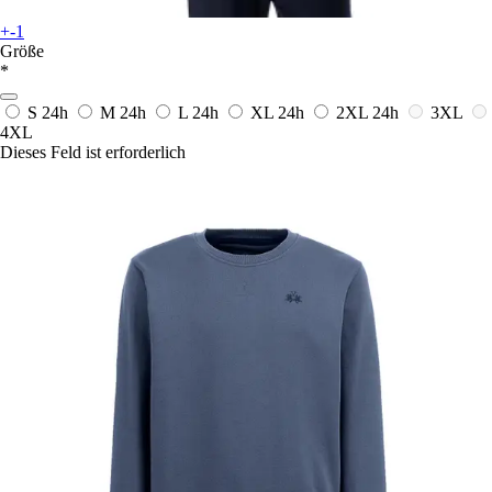
+-1
Größe
*
S
24h
M
24h
L
24h
XL
24h
2XL
24h
3XL
4XL
Dieses Feld ist erforderlich