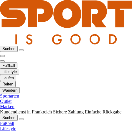
Suchen
Fußball
Lifestyle
Laufen
Reiten
Wandern
Sportarten
Outlet
Marken
Kundendienst in Frankreich
Sichere Zahlung
Einfache Rückgabe
Suchen
Fußball
Lifestyle