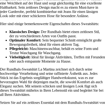
eine Weichheit auf der Haut und sorgt gleichzeitig für eine exzellente
Haltbarkeit. Sein zeitloses Design macht es zu einem Must-have in
jeder Garderobe, perfekt kombinierbar mit Jeans für einen lässigen
Look oder mit einer schickeren Hose für besondere Anlässe.
Hier sind einige bemerkenswerte Eigenschaften dieses Sweatshirts:
Klassisches Design:
Der Rundhals bietet einen zeitlosen Stil,
der zu verschiedenen Arten von Outfits passt.
Optimaler Komfort:
Sein bequemer Schnitt ermöglicht große
Bewegungsfreiheit, ideal für einen aktiven Tag.
Pflegeleicht:
Maschinenwaschbar, behält es seine Form und
Textur Waschgang für Waschgang.
Vielseitigkeit:
Ideal für lässige Aktivitäten, Treffen mit Freunden
oder auch entspannte Momente zu Hause.
Der Rundhals-Sweatshirt La Martina zeichnet sich durch seine
hochwertige Verarbeitung und seine raffinierte Ästhetik aus. Jedes
Stück ist das Ergebnis sorgfältiger Handwerkskunst, was es zur
bevorzugten Wahl für diejenigen macht, die sowohl Komfort als auch
Eleganz suchen. Mit seinem schicken und lässigen Look fügt sich
dieses Sweatshirt mühelos in Ihren Lebensstil ein und begleitet Sie bei
all Ihren Aktivitäten.
Setzen Sie auf ein zeitloses Essential mit dem Rundhals-Sweatshirt von