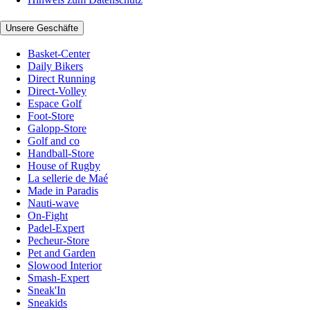
Unsere Geschäfte
Basket-Center
Daily Bikers
Direct Running
Direct-Volley
Espace Golf
Foot-Store
Galopp-Store
Golf and co
Handball-Store
House of Rugby
La sellerie de Maé
Made in Paradis
Nauti-wave
On-Fight
Padel-Expert
Pecheur-Store
Pet and Garden
Slowood Interior
Smash-Expert
Sneak'In
Sneakids