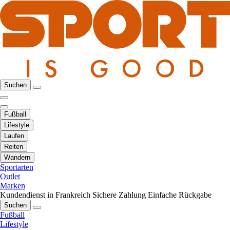
Suchen
Fußball
Lifestyle
Laufen
Reiten
Wandern
Sportarten
Outlet
Marken
Kundendienst in Frankreich
Sichere Zahlung
Einfache Rückgabe
Suchen
Fußball
Lifestyle