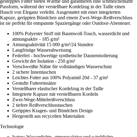
gestepptes Futter bieten Wärme und garantieren eine schmeichelhafte
Passform, während der verstellbare Kordelzug in der Taille einen
Hauch von Eleganz verleiht. Ausgestattet mit einer integrierten
Kapuze, gerippten Bündchen und einem Zwei-Wege-Reißverschluss
ist sie perfekt für entspannte Spaziergänge oder Outdoor-Abenteuer.
100% Polyester Stoff mit Baumwoll-Touch, wasserdicht und
atmungsaktiv - 185 g/m²
Atmungsaktivität 15 000 g/m²/24 Stunden
Langfristige Wasserabweisung
Federfrei - hochwertige synthetische Daunenisolierung
Gewicht der Isolation - 250 g/m²
Verschweißte Nähte für vollständigen Wasserschutz
2 sichere Innentaschen
Leichtes Futter aus 100% Polyamid 20d - 37 g/m²
Gestufte Futtereinsätze
Verstellbarer elastischer Kordelzug in der Taille
Integrierte Kapuze mit verstellbaren Kordeln
Zwei-Wege-Mittelreißverschluss
2 tiefere Reißverschlusstaschen
Geripptes Kragen- und Bündchen Design
Hergestellt aus recycelten Materialien
Technologie
Isotex: Wasserdichte, atmungsaktive und winddichte