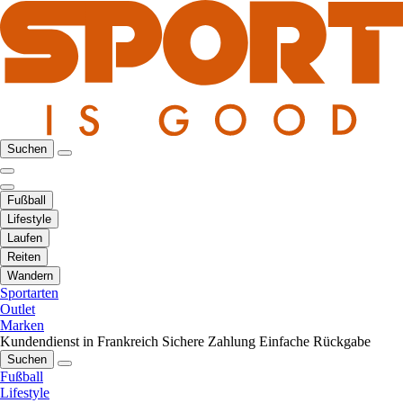
Suchen
Fußball
Lifestyle
Laufen
Reiten
Wandern
Sportarten
Outlet
Marken
Kundendienst in Frankreich
Sichere Zahlung
Einfache Rückgabe
Suchen
Fußball
Lifestyle