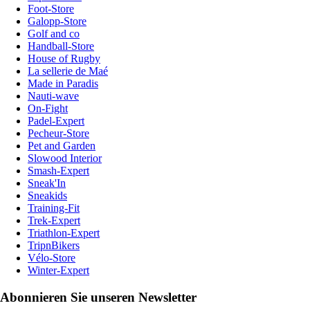
Foot-Store
Galopp-Store
Golf and co
Handball-Store
House of Rugby
La sellerie de Maé
Made in Paradis
Nauti-wave
On-Fight
Padel-Expert
Pecheur-Store
Pet and Garden
Slowood Interior
Smash-Expert
Sneak'In
Sneakids
Training-Fit
Trek-Expert
Triathlon-Expert
TripnBikers
Vélo-Store
Winter-Expert
Abonnieren Sie unseren Newsletter