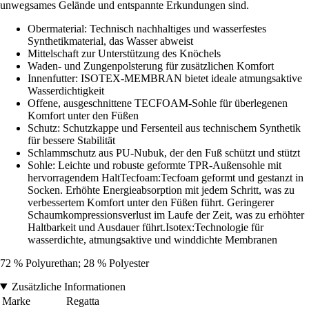
unwegsames Gelände und entspannte Erkundungen sind.
Obermaterial: Technisch nachhaltiges und wasserfestes
Synthetikmaterial, das Wasser abweist
Mittelschaft zur Unterstützung des Knöchels
Waden- und Zungenpolsterung für zusätzlichen Komfort
Innenfutter: ISOTEX-MEMBRAN bietet ideale atmungsaktive
Wasserdichtigkeit
Offene, ausgeschnittene TECFOAM-Sohle für überlegenen
Komfort unter den Füßen
Schutz: Schutzkappe und Fersenteil aus technischem Synthetik
für bessere Stabilität
Schlammschutz aus PU-Nubuk, der den Fuß schützt und stützt
Sohle: Leichte und robuste geformte TPR-Außensohle mit
hervorragendem HaltTecfoam:Tecfoam geformt und gestanzt in
Socken. Erhöhte Energieabsorption mit jedem Schritt, was zu
verbessertem Komfort unter den Füßen führt. Geringerer
Schaumkompressionsverlust im Laufe der Zeit, was zu erhöhter
Haltbarkeit und Ausdauer führt.Isotex:Technologie für
wasserdichte, atmungsaktive und winddichte Membranen
72 % Polyurethan; 28 % Polyester
Zusätzliche Informationen
Marke
Regatta