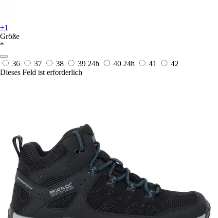
+1
Größe
*
36
37
38
39
24h
40
24h
41
42
Dieses Feld ist erforderlich