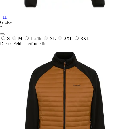
+11
Größe
*
S
M
L
24h
XL
2XL
3XL
Dieses Feld ist erforderlich