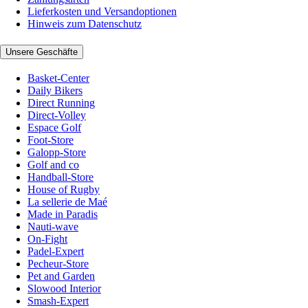
Lieferkosten und Versandoptionen
Hinweis zum Datenschutz
Unsere Geschäfte
Basket-Center
Daily Bikers
Direct Running
Direct-Volley
Espace Golf
Foot-Store
Galopp-Store
Golf and co
Handball-Store
House of Rugby
La sellerie de Maé
Made in Paradis
Nauti-wave
On-Fight
Padel-Expert
Pecheur-Store
Pet and Garden
Slowood Interior
Smash-Expert