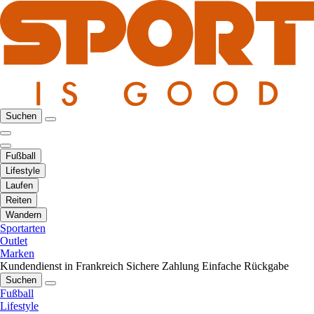
Suchen
Fußball
Lifestyle
Laufen
Reiten
Wandern
Sportarten
Outlet
Marken
Kundendienst in Frankreich
Sichere Zahlung
Einfache Rückgabe
Suchen
Fußball
Lifestyle