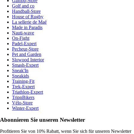
Galopp-Store
Golf and co
Handball-Store
House of Rugby
La sellerie de Maé
Made in Paradis
Nauti-wave
On-Fight
Padel-Expert
Pecheur-Store
Pet and Garden
Slowood Interior
Smash-Expert
Sneak'In
Sneakids
Training-Fit
Trek-Expert
Triathlon-Expert
TripnBikers
Vélo-Store
Winter-Expert
Abonnieren Sie unseren Newsletter
Profitieren Sie von 10% Rabatt, wenn Sie sich für unseren Newsletter