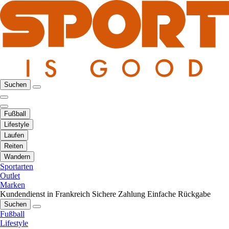
Suchen
Fußball
Lifestyle
Laufen
Reiten
Wandern
Sportarten
Outlet
Marken
Kundendienst in Frankreich
Sichere Zahlung
Einfache Rückgabe
Suchen
Fußball
Lifestyle