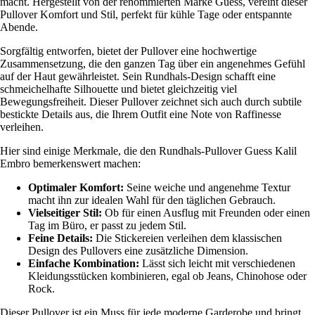
macht. Hergestellt von der renommierten Marke Guess, vereint dieser
Pullover Komfort und Stil, perfekt für kühle Tage oder entspannte
Abende.
Sorgfältig entworfen, bietet der Pullover eine hochwertige
Zusammensetzung, die den ganzen Tag über ein angenehmes Gefühl
auf der Haut gewährleistet. Sein Rundhals-Design schafft eine
schmeichelhafte Silhouette und bietet gleichzeitig viel
Bewegungsfreiheit. Dieser Pullover zeichnet sich auch durch subtile
bestickte Details aus, die Ihrem Outfit eine Note von Raffinesse
verleihen.
Hier sind einige Merkmale, die den Rundhals-Pullover Guess Kalil
Embro bemerkenswert machen:
Optimaler Komfort:
Seine weiche und angenehme Textur
macht ihn zur idealen Wahl für den täglichen Gebrauch.
Vielseitiger Stil:
Ob für einen Ausflug mit Freunden oder einen
Tag im Büro, er passt zu jedem Stil.
Feine Details:
Die Stickereien verleihen dem klassischen
Design des Pullovers eine zusätzliche Dimension.
Einfache Kombination:
Lässt sich leicht mit verschiedenen
Kleidungsstücken kombinieren, egal ob Jeans, Chinohose oder
Rock.
Dieser Pullover ist ein Muss für jede moderne Garderobe und bringt