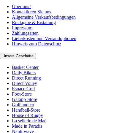
Über uns?
Kontaktieren Sie uns
Allgemeine Verkaufsbedingungen
Rückgabe & Erstattung
Impressum
Zahlungsarten
Lieferkosten und Versandoptionen
Hinweis zum Datenschutz
Unsere Geschäfte
Basket-Center
Daily Bikers
Direct Running
Direct-Volley
Espace Golf
Foot-Store
Galopp-Store
Golf and co
Handball-Store
House of Rugby
La sellerie de Maé
Made in Paradis
Nauti-wave