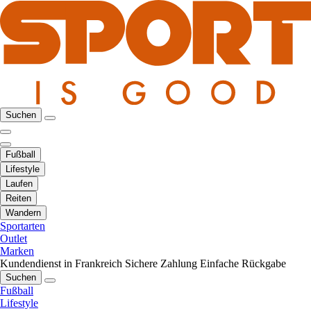
Suchen
Fußball
Lifestyle
Laufen
Reiten
Wandern
Sportarten
Outlet
Marken
Kundendienst in Frankreich
Sichere Zahlung
Einfache Rückgabe
Suchen
Fußball
Lifestyle