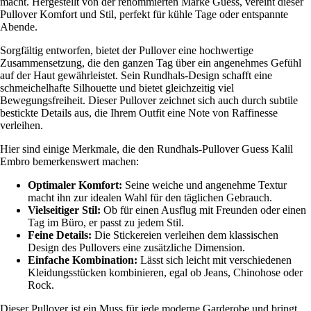
macht. Hergestellt von der renommierten Marke Guess, vereint dieser
Pullover Komfort und Stil, perfekt für kühle Tage oder entspannte
Abende.
Sorgfältig entworfen, bietet der Pullover eine hochwertige
Zusammensetzung, die den ganzen Tag über ein angenehmes Gefühl
auf der Haut gewährleistet. Sein Rundhals-Design schafft eine
schmeichelhafte Silhouette und bietet gleichzeitig viel
Bewegungsfreiheit. Dieser Pullover zeichnet sich auch durch subtile
bestickte Details aus, die Ihrem Outfit eine Note von Raffinesse
verleihen.
Hier sind einige Merkmale, die den Rundhals-Pullover Guess Kalil
Embro bemerkenswert machen:
Optimaler Komfort:
Seine weiche und angenehme Textur
macht ihn zur idealen Wahl für den täglichen Gebrauch.
Vielseitiger Stil:
Ob für einen Ausflug mit Freunden oder einen
Tag im Büro, er passt zu jedem Stil.
Feine Details:
Die Stickereien verleihen dem klassischen
Design des Pullovers eine zusätzliche Dimension.
Einfache Kombination:
Lässt sich leicht mit verschiedenen
Kleidungsstücken kombinieren, egal ob Jeans, Chinohose oder
Rock.
Dieser Pullover ist ein Muss für jede moderne Garderobe und bringt