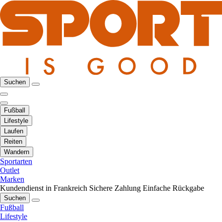
Suchen
Fußball
Lifestyle
Laufen
Reiten
Wandern
Sportarten
Outlet
Marken
Kundendienst in Frankreich
Sichere Zahlung
Einfache Rückgabe
Suchen
Fußball
Lifestyle