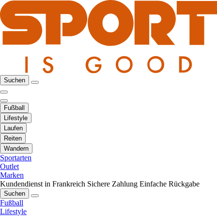
Suchen
Fußball
Lifestyle
Laufen
Reiten
Wandern
Sportarten
Outlet
Marken
Kundendienst in Frankreich
Sichere Zahlung
Einfache Rückgabe
Suchen
Fußball
Lifestyle