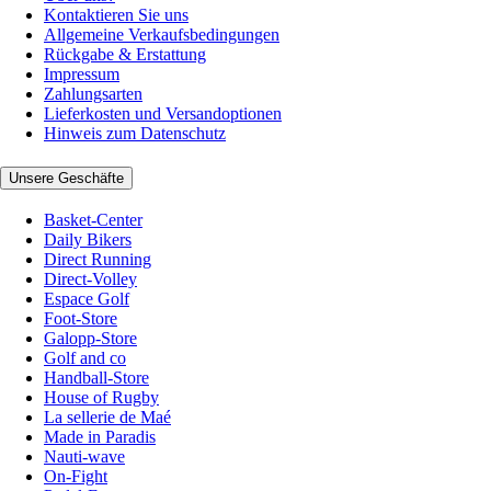
Kontaktieren Sie uns
Allgemeine Verkaufsbedingungen
Rückgabe & Erstattung
Impressum
Zahlungsarten
Lieferkosten und Versandoptionen
Hinweis zum Datenschutz
Unsere Geschäfte
Basket-Center
Daily Bikers
Direct Running
Direct-Volley
Espace Golf
Foot-Store
Galopp-Store
Golf and co
Handball-Store
House of Rugby
La sellerie de Maé
Made in Paradis
Nauti-wave
On-Fight