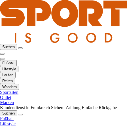
Suchen
Fußball
Lifestyle
Laufen
Reiten
Wandern
Sportarten
Outlet
Marken
Kundendienst in Frankreich
Sichere Zahlung
Einfache Rückgabe
Suchen
Fußball
Lifestyle