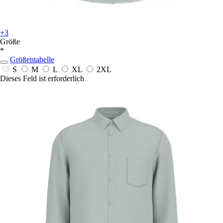
+3
Größe
*
Größentabelle
S
M
L
XL
2XL
Dieses Feld ist erforderlich