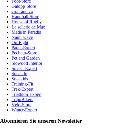
Foot-Store
Galopp-Store
Golf and co
Handball-Store
House of Rugby
La sellerie de Maé
Made in Paradis
Nauti-wave
On-Fight
Padel-Expert
Pecheur-Store
Pet and Garden
Slowood Interior
Smash-Expert
Sneak'In
Sneakids
Training-Fit
Trek-Expert
Triathlon-Expert
TripnBikers
Vélo-Store
Winter-Expert
Abonnieren Sie unseren Newsletter