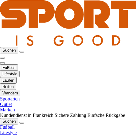
Suchen
Fußball
Lifestyle
Laufen
Reiten
Wandern
Sportarten
Outlet
Marken
Kundendienst in Frankreich
Sichere Zahlung
Einfache Rückgabe
Suchen
Fußball
Lifestyle