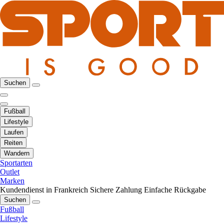
Suchen
Fußball
Lifestyle
Laufen
Reiten
Wandern
Sportarten
Outlet
Marken
Kundendienst in Frankreich
Sichere Zahlung
Einfache Rückgabe
Suchen
Fußball
Lifestyle