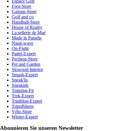
Espace Golf
Foot-Store
Galopp-Store
Golf and co
Handball-Store
House of Rugby
La sellerie de Maé
Made in Paradis
Nauti-wave
On-Fight
Padel-Expert
Pecheur-Store
Pet and Garden
Slowood Interior
Smash-Expert
Sneak'In
Sneakids
Training-Fit
Trek-Expert
Triathlon-Expert
TripnBikers
Vélo-Store
Winter-Expert
Abonnieren Sie unseren Newsletter