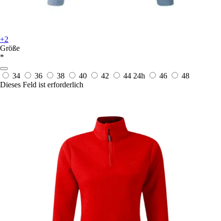
+2
Größe
*
34
36
38
40
42
44
24h
46
48
Dieses Feld ist erforderlich