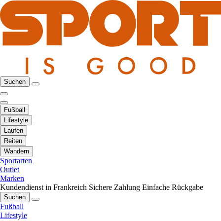
Suchen
Fußball
Lifestyle
Laufen
Reiten
Wandern
Sportarten
Outlet
Marken
Kundendienst in Frankreich
Sichere Zahlung
Einfache Rückgabe
Suchen
Fußball
Lifestyle