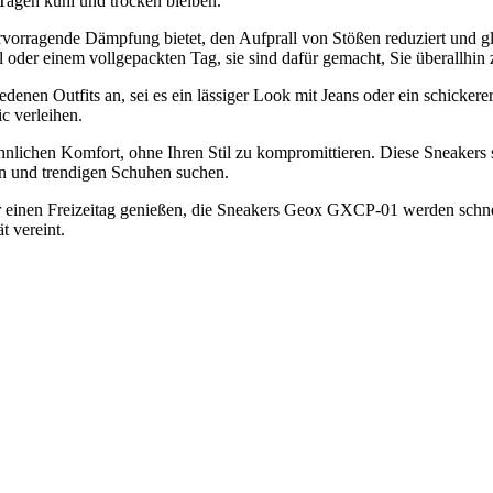
 Tagen kühl und trocken bleiben.
rvorragende Dämpfung bietet, den Aufprall von Stößen reduziert und gl
der einem vollgepackten Tag, sie sind dafür gemacht, Sie überallhin z
denen Outfits an, sei es ein lässiger Look mit Jeans oder ein schickere
c verleihen.
lichen Komfort, ohne Ihren Stil zu kompromittieren. Diese Sneakers
en und trendigen Schuhen suchen.
einen Freizeitag genießen, die Sneakers Geox GXCP-01 werden schnell
t vereint.