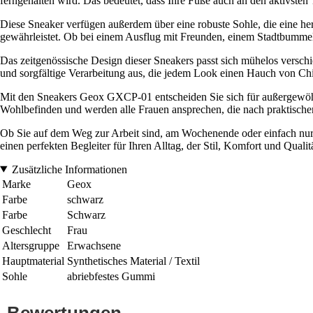
ferngehalten wird. Das bedeutet, dass Ihre Füße auch an den aktivsten
Diese Sneaker verfügen außerdem über eine robuste Sohle, die eine he
gewährleistet. Ob bei einem Ausflug mit Freunden, einem Stadtbummel o
Das zeitgenössische Design dieser Sneakers passt sich mühelos verschie
und sorgfältige Verarbeitung aus, die jedem Look einen Hauch von Chi
Mit den Sneakers Geox GXCP-01 entscheiden Sie sich für außergewöhn
Wohlbefinden und werden alle Frauen ansprechen, die nach praktisch
Ob Sie auf dem Weg zur Arbeit sind, am Wochenende oder einfach nur 
einen perfekten Begleiter für Ihren Alltag, der Stil, Komfort und Qualitä
Zusätzliche Informationen
Marke
Geox
Farbe
schwarz
Farbe
Schwarz
Geschlecht
Frau
Altersgruppe
Erwachsene
Hauptmaterial
Synthetisches Material / Textil
Sohle
abriebfestes Gummi