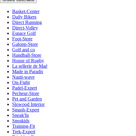
Basket-Center
Daily Bikers
Direct Running
Direct-Volley
Espace Golf
Foot-Store
Galopp-Store
Golf and co
Handball-Store
House of Rugby
La sellerie de Maé
Made in Paradis
Nauti-wave
On-Fight
Padel-Expert
Pecheur-Store
Pet and Garden
Slowood Interior
Smash-Expert
Sneak'In
Sneakids
Training-Fit
Trek-Expert