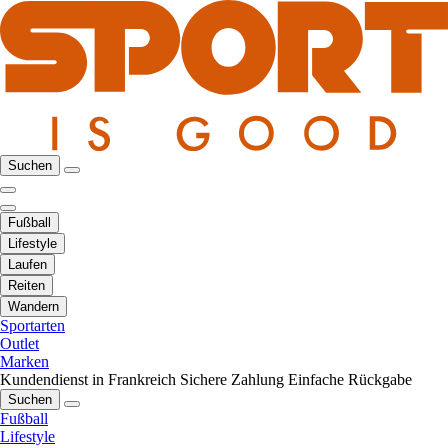
Suchen
Fußball
Lifestyle
Laufen
Reiten
Wandern
Sportarten
Outlet
Marken
Kundendienst in Frankreich
Sichere Zahlung
Einfache Rückgabe
Suchen
Fußball
Lifestyle