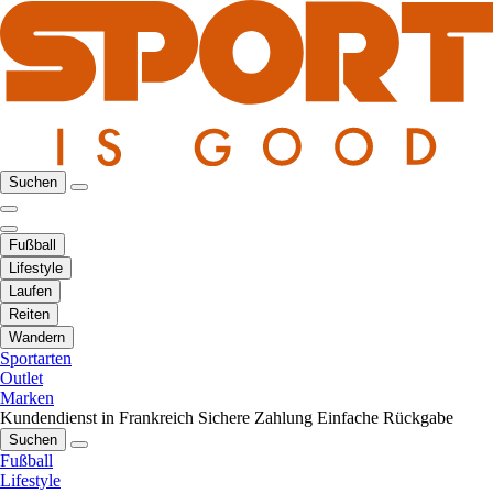
Suchen
Fußball
Lifestyle
Laufen
Reiten
Wandern
Sportarten
Outlet
Marken
Kundendienst in Frankreich
Sichere Zahlung
Einfache Rückgabe
Suchen
Fußball
Lifestyle