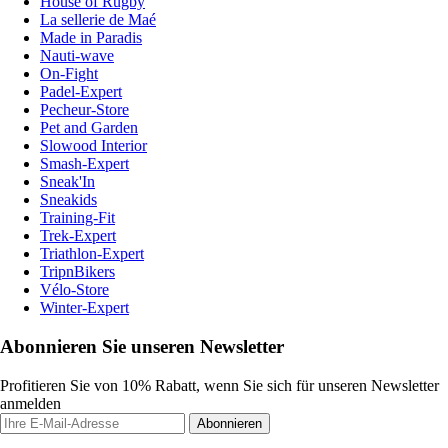
House of Rugby
La sellerie de Maé
Made in Paradis
Nauti-wave
On-Fight
Padel-Expert
Pecheur-Store
Pet and Garden
Slowood Interior
Smash-Expert
Sneak'In
Sneakids
Training-Fit
Trek-Expert
Triathlon-Expert
TripnBikers
Vélo-Store
Winter-Expert
Abonnieren Sie unseren Newsletter
Profitieren Sie von 10% Rabatt, wenn Sie sich für unseren Newsletter
anmelden
Abonnieren