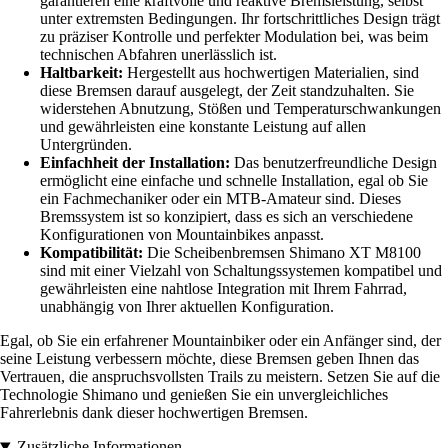
garantieren eine kraftvolle und reaktive Bremsleistung, selbst
unter extremsten Bedingungen. Ihr fortschrittliches Design trägt
zu präziser Kontrolle und perfekter Modulation bei, was beim
technischen Abfahren unerlässlich ist.
Haltbarkeit:
Hergestellt aus hochwertigen Materialien, sind
diese Bremsen darauf ausgelegt, der Zeit standzuhalten. Sie
widerstehen Abnutzung, Stößen und Temperaturschwankungen
und gewährleisten eine konstante Leistung auf allen
Untergründen.
Einfachheit der Installation:
Das benutzerfreundliche Design
ermöglicht eine einfache und schnelle Installation, egal ob Sie
ein Fachmechaniker oder ein MTB-Amateur sind. Dieses
Bremssystem ist so konzipiert, dass es sich an verschiedene
Konfigurationen von Mountainbikes anpasst.
Kompatibilität:
Die Scheibenbremsen Shimano XT M8100
sind mit einer Vielzahl von Schaltungssystemen kompatibel und
gewährleisten eine nahtlose Integration mit Ihrem Fahrrad,
unabhängig von Ihrer aktuellen Konfiguration.
Egal, ob Sie ein erfahrener Mountainbiker oder ein Anfänger sind, der
seine Leistung verbessern möchte, diese Bremsen geben Ihnen das
Vertrauen, die anspruchsvollsten Trails zu meistern. Setzen Sie auf die
Technologie Shimano und genießen Sie ein unvergleichliches
Fahrerlebnis dank dieser hochwertigen Bremsen.
Zusätzliche Informationen