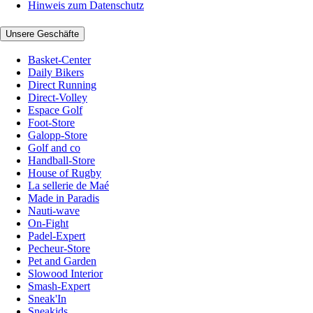
Hinweis zum Datenschutz
Unsere Geschäfte
Basket-Center
Daily Bikers
Direct Running
Direct-Volley
Espace Golf
Foot-Store
Galopp-Store
Golf and co
Handball-Store
House of Rugby
La sellerie de Maé
Made in Paradis
Nauti-wave
On-Fight
Padel-Expert
Pecheur-Store
Pet and Garden
Slowood Interior
Smash-Expert
Sneak'In
Sneakids