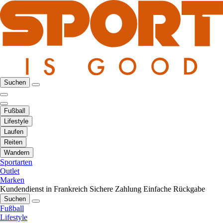
Suchen
Fußball
Lifestyle
Laufen
Reiten
Wandern
Sportarten
Outlet
Marken
Kundendienst in Frankreich
Sichere Zahlung
Einfache Rückgabe
Suchen
Fußball
Lifestyle