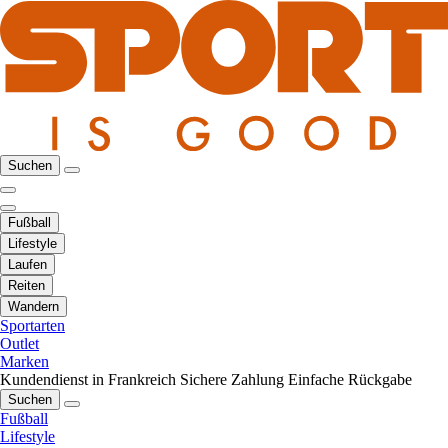
Suchen
Fußball
Lifestyle
Laufen
Reiten
Wandern
Sportarten
Outlet
Marken
Kundendienst in Frankreich
Sichere Zahlung
Einfache Rückgabe
Suchen
Fußball
Lifestyle