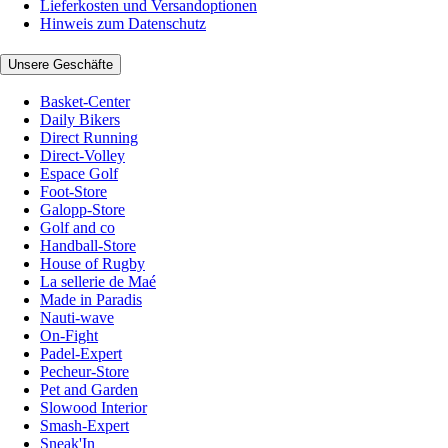
Lieferkosten und Versandoptionen
Hinweis zum Datenschutz
Unsere Geschäfte
Basket-Center
Daily Bikers
Direct Running
Direct-Volley
Espace Golf
Foot-Store
Galopp-Store
Golf and co
Handball-Store
House of Rugby
La sellerie de Maé
Made in Paradis
Nauti-wave
On-Fight
Padel-Expert
Pecheur-Store
Pet and Garden
Slowood Interior
Smash-Expert
Sneak'In