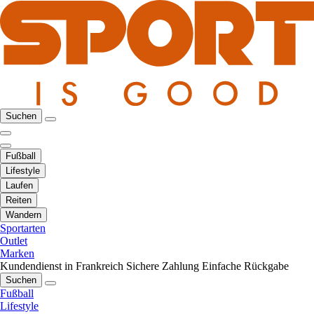
Suchen
Fußball
Lifestyle
Laufen
Reiten
Wandern
Sportarten
Outlet
Marken
Kundendienst in Frankreich
Sichere Zahlung
Einfache Rückgabe
Suchen
Fußball
Lifestyle