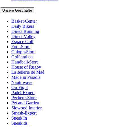
Unsere Geschäfte
Basket-Center
Daily Bikers
Direct Running
Direct-Volley
Espace Golf
Foot-Store
Galopp-Store
Golf and co
Handball-Store
House of Rugby
La sellerie de Maé
Made in Paradis
Nauti-wave
On-Fight
Padel-Expert
Pecheur-Store
Pet and Garden
Slowood Interior
Smash-Expert
Sneak'In
Sneakids