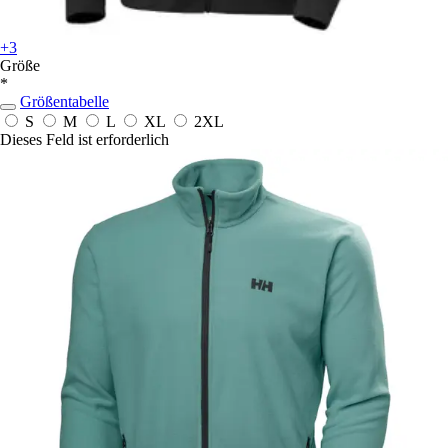
+3
Größe
*
Größentabelle
S
M
L
XL
2XL
Dieses Feld ist erforderlich