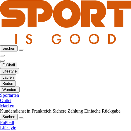
Suchen
Fußball
Lifestyle
Laufen
Reiten
Wandern
Sportarten
Outlet
Marken
Kundendienst in Frankreich
Sichere Zahlung
Einfache Rückgabe
Suchen
Fußball
Lifestyle