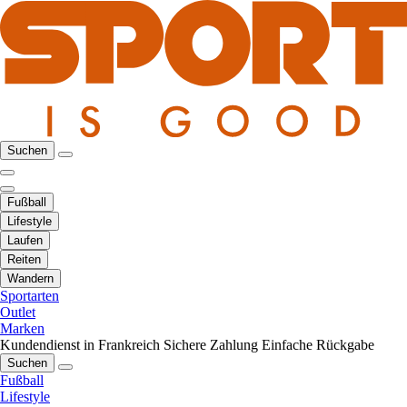
Suchen
Fußball
Lifestyle
Laufen
Reiten
Wandern
Sportarten
Outlet
Marken
Kundendienst in Frankreich
Sichere Zahlung
Einfache Rückgabe
Suchen
Fußball
Lifestyle