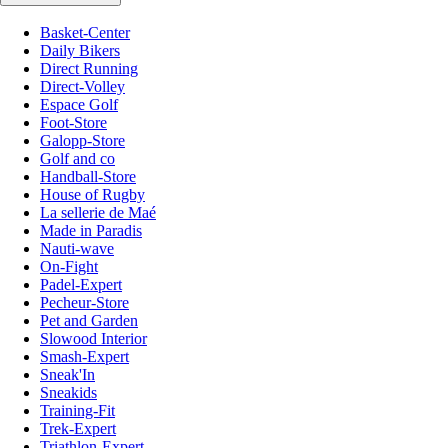
Basket-Center
Daily Bikers
Direct Running
Direct-Volley
Espace Golf
Foot-Store
Galopp-Store
Golf and co
Handball-Store
House of Rugby
La sellerie de Maé
Made in Paradis
Nauti-wave
On-Fight
Padel-Expert
Pecheur-Store
Pet and Garden
Slowood Interior
Smash-Expert
Sneak'In
Sneakids
Training-Fit
Trek-Expert
Triathlon-Expert