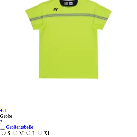
+-1
Größe
*
Größentabelle
S
M
L
XL