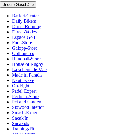
Unsere Geschäfte
Basket-Center
Daily Bikers
Direct Running
Direct-Volley
Espace Golf
Foot-Store
Galopp-Store
Golf and co
Handball-Store
House of Rugby
La sellerie de Maé
Made in Paradis
Nauti-wave
On-Fight
Padel-Expert
Pecheur-Store
Pet and Garden
Slowood Interior
Smash-Expert
Sneak'In
Sneakids
Training-Fit