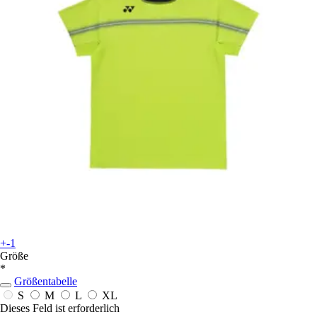
+-1
Größe
*
Größentabelle
S
M
L
XL
Dieses Feld ist erforderlich