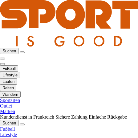
Suchen
Fußball
Lifestyle
Laufen
Reiten
Wandern
Sportarten
Outlet
Marken
Kundendienst in Frankreich
Sichere Zahlung
Einfache Rückgabe
Suchen
Fußball
Lifestyle