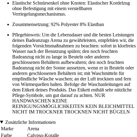
Elastische Schnürsenkel ohne Knoten: Elastischer Kordelzug
ohne Befestigung mit einem verstellbaren
Verriegelungsmechanismus.
Zusammensetzung: 92% Polyester 8% Elasthan
Pflegehinweis: Um die Lebensdauer und die besten Leistungen
deines Badeanzugs Arena zu gewährleisten, empfehlen wir, die
folgenden Vorsichtsmaßnahmen zu beachten: sofort in klorfreies
Wasser nach der Benutzung spülen; den noch feuchten
Badeanzug nicht zu lange in Beuteln oder anderen
geschlossenen Behältern aufbewahren; den noch feuchten
Badeanzug nicht der Sonne aussetzen, wenn er in Beuteln oder
anderen geschlossenen Behältern ist; mit Waschmitteln für
empfindliche Wäsche waschen; an der Luft trocknen und fern
von Wärmequellen halten. Befolge die Waschanleitungen auf
dem Etikett deines Produkts. Das Etikett enthält sehr nützliche
Pflege-Symbole, um gut darauf zu achten. NUR
HANDWASCHEN KEINE
REINIGUNGSMÖGLICHKEITEN KEIN BLEICHMITTEL
NICHT IM TROCKNER TROCKNEN NICHT BÜGELN
Zusätzliche Informationen
Marke
Arena
Farbe
Calypso-Koralle