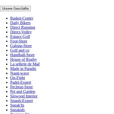
Unsere Geschäfte
Basket-Center
Daily Bikers
Direct Running
Direct-Volley
Espace Golf
Foot-Store
Galopp-Store
Golf and co
Handball-Store
House of Rugby
La sellerie de Maé
Made in Paradis
Nauti-wave
On-Fight
Padel-Expert
Pecheur-Store
Pet and Garden
Slowood Interior
Smash-Expert
Sneak'In
Sneakids