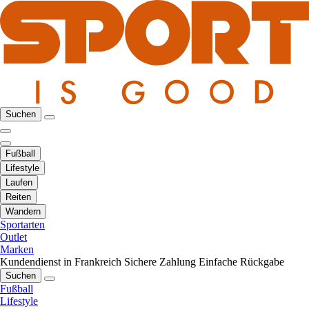
Suchen
Fußball
Lifestyle
Laufen
Reiten
Wandern
Sportarten
Outlet
Marken
Kundendienst in Frankreich
Sichere Zahlung
Einfache Rückgabe
Suchen
Fußball
Lifestyle