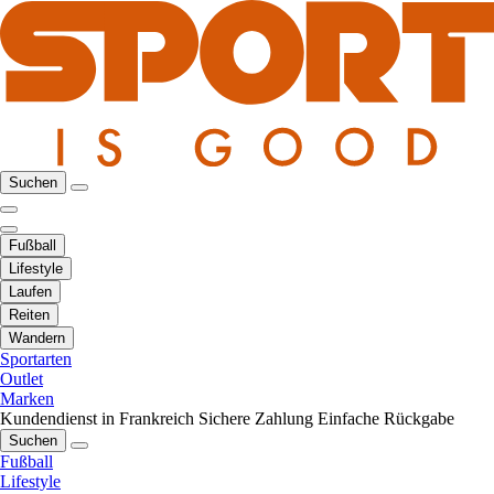
Suchen
Fußball
Lifestyle
Laufen
Reiten
Wandern
Sportarten
Outlet
Marken
Kundendienst in Frankreich
Sichere Zahlung
Einfache Rückgabe
Suchen
Fußball
Lifestyle