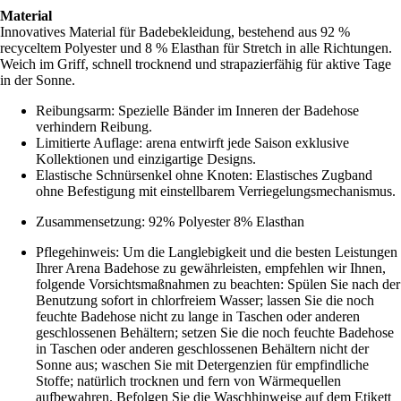
Material
Innovatives Material für Badebekleidung, bestehend aus 92 %
recyceltem Polyester und 8 % Elasthan für Stretch in alle Richtungen.
Weich im Griff, schnell trocknend und strapazierfähig für aktive Tage
in der Sonne.
Reibungsarm: Spezielle Bänder im Inneren der Badehose
verhindern Reibung.
Limitierte Auflage: arena entwirft jede Saison exklusive
Kollektionen und einzigartige Designs.
Elastische Schnürsenkel ohne Knoten: Elastisches Zugband
ohne Befestigung mit einstellbarem Verriegelungsmechanismus.
Zusammensetzung: 92% Polyester 8% Elasthan
Pflegehinweis: Um die Langlebigkeit und die besten Leistungen
Ihrer Arena Badehose zu gewährleisten, empfehlen wir Ihnen,
folgende Vorsichtsmaßnahmen zu beachten: Spülen Sie nach der
Benutzung sofort in chlorfreiem Wasser; lassen Sie die noch
feuchte Badehose nicht zu lange in Taschen oder anderen
geschlossenen Behältern; setzen Sie die noch feuchte Badehose
in Taschen oder anderen geschlossenen Behältern nicht der
Sonne aus; waschen Sie mit Detergenzien für empfindliche
Stoffe; natürlich trocknen und fern von Wärmequellen
aufbewahren. Befolgen Sie die Waschhinweise auf dem Etikett