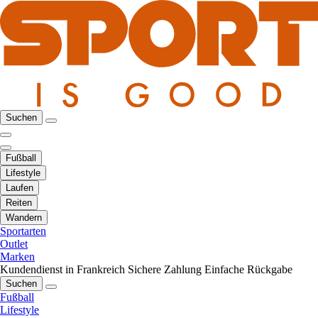
Suchen
Fußball
Lifestyle
Laufen
Reiten
Wandern
Sportarten
Outlet
Marken
Kundendienst in Frankreich
Sichere Zahlung
Einfache Rückgabe
Suchen
Fußball
Lifestyle