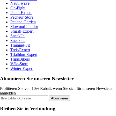
Nauti-wave
On-Fight
Padel-Expert
Pecheur-Store
Pet and Garden
Slowood Interior
Smash-Expert
Sneak'In
Sneakids
Training-Fit
Trek-Expert
Triathlon-Expert
TripnBikers
Vélo-Store
Winter-Expert
Abonnieren Sie unseren Newsletter
Profitieren Sie von 10% Rabatt, wenn Sie sich für unseren Newsletter
anmelden
Abonnieren
Bleiben Sie in Verbindung