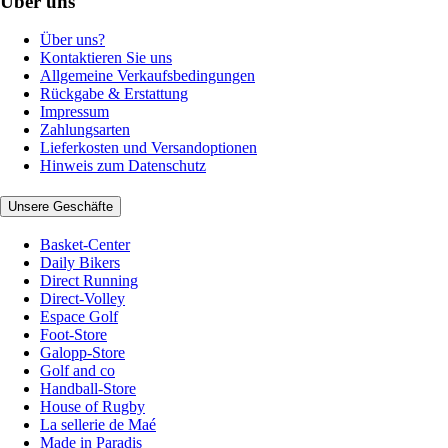
Über uns
Über uns?
Kontaktieren Sie uns
Allgemeine Verkaufsbedingungen
Rückgabe & Erstattung
Impressum
Zahlungsarten
Lieferkosten und Versandoptionen
Hinweis zum Datenschutz
Unsere Geschäfte
Basket-Center
Daily Bikers
Direct Running
Direct-Volley
Espace Golf
Foot-Store
Galopp-Store
Golf and co
Handball-Store
House of Rugby
La sellerie de Maé
Made in Paradis