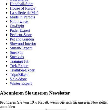
Handball-Store
House of Rugby
La sellerie de Maé
Made in Paradis
Nauti-wave
On-Fight
Padel-Expert
Pecheur-Store
Pet and Garden
Slowood Interior
Smash-Expert
Sneak'In
Sneakids
Training-Fit
Trek-Expert
Triathlon-Expert
TripnBikers
Vélo-Store
Winter-Expert
Abonnieren Sie unseren Newsletter
Profitieren Sie von 10% Rabatt, wenn Sie sich für unseren Newsletter
anmelden