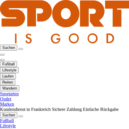
Suchen
Fußball
Lifestyle
Laufen
Reiten
Wandern
Sportarten
Outlet
Marken
Kundendienst in Frankreich
Sichere Zahlung
Einfache Rückgabe
Suchen
Fußball
Lifestyle