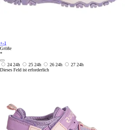
+-1
Größe
*
24
24h
25
24h
26
24h
27
24h
Dieses Feld ist erforderlich