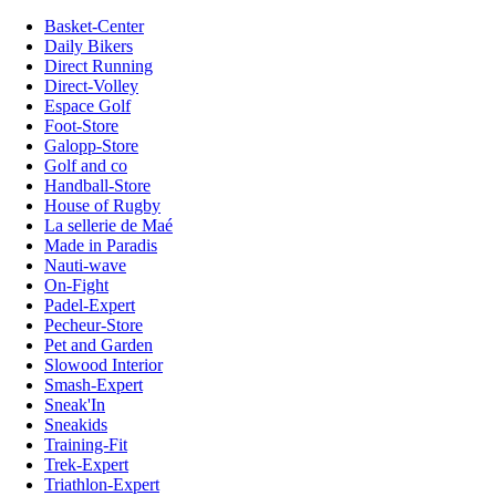
Basket-Center
Daily Bikers
Direct Running
Direct-Volley
Espace Golf
Foot-Store
Galopp-Store
Golf and co
Handball-Store
House of Rugby
La sellerie de Maé
Made in Paradis
Nauti-wave
On-Fight
Padel-Expert
Pecheur-Store
Pet and Garden
Slowood Interior
Smash-Expert
Sneak'In
Sneakids
Training-Fit
Trek-Expert
Triathlon-Expert