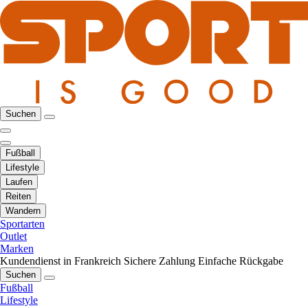
Suchen
Fußball
Lifestyle
Laufen
Reiten
Wandern
Sportarten
Outlet
Marken
Kundendienst in Frankreich
Sichere Zahlung
Einfache Rückgabe
Suchen
Fußball
Lifestyle