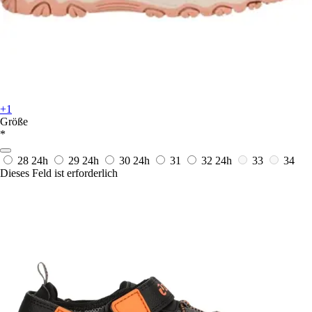
+1
Größe
*
28
24h
29
24h
30
24h
31
32
24h
33
34
Dieses Feld ist erforderlich