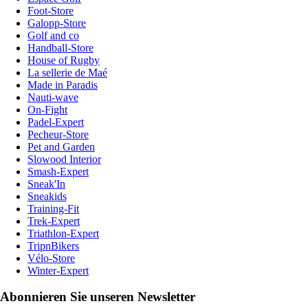
Foot-Store
Galopp-Store
Golf and co
Handball-Store
House of Rugby
La sellerie de Maé
Made in Paradis
Nauti-wave
On-Fight
Padel-Expert
Pecheur-Store
Pet and Garden
Slowood Interior
Smash-Expert
Sneak'In
Sneakids
Training-Fit
Trek-Expert
Triathlon-Expert
TripnBikers
Vélo-Store
Winter-Expert
Abonnieren Sie unseren Newsletter