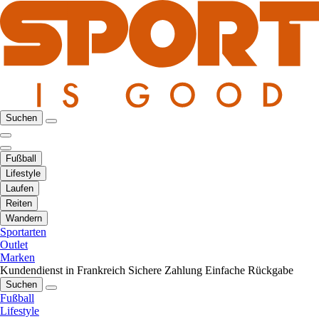
Suchen
Fußball
Lifestyle
Laufen
Reiten
Wandern
Sportarten
Outlet
Marken
Kundendienst in Frankreich
Sichere Zahlung
Einfache Rückgabe
Suchen
Fußball
Lifestyle