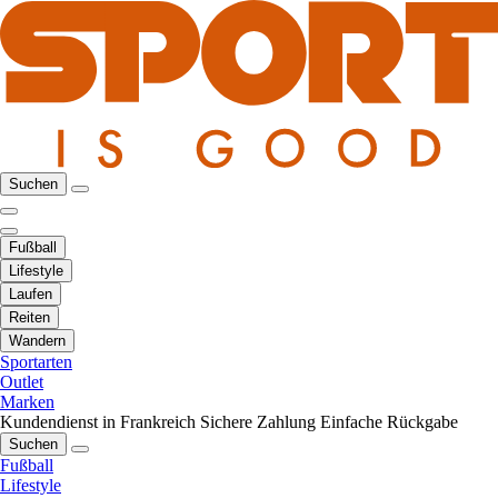
Suchen
Fußball
Lifestyle
Laufen
Reiten
Wandern
Sportarten
Outlet
Marken
Kundendienst in Frankreich
Sichere Zahlung
Einfache Rückgabe
Suchen
Fußball
Lifestyle