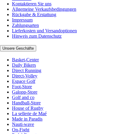
Kontaktieren Sie uns
Allgemeine Verkaufsbedingungen
Rückgabe & Erstattung
Impressum
Zahlungsarten
Lieferkosten und Versandoptionen
Hinweis zum Datenschutz
Unsere Geschäfte
Basket-Center
Daily Bikers
Direct Running
Direct-Volley
Espace Golf
Foot-Store
Galopp-Store
Golf and co
Handball-Store
House of Rugby
La sellerie de Maé
Made in Paradis
Nauti-wave
On-Fight