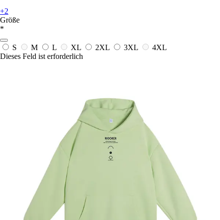
+2
Größe
*
S
M
L
XL
2XL
3XL
4XL
Dieses Feld ist erforderlich