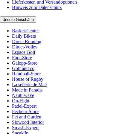
Lieferkosten und Versandoptionen
Hinweis zum Datenschutz
Unsere Geschäfte
Basket-Center
Daily Bikers
Direct Running
Direct-Volley
Espace Golf
Foot-Store
Galopp-Store
Golf and co
Handball-Store
House of Rugby
La sellerie de Maé
Made in Paradis
Nauti-wave
On-Fight
Padel-Expert
Pecheur-Store
Pet and Garden
Slowood Interior
Smash-Expert
Sneak'In