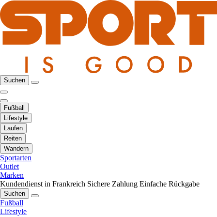
Suchen
Fußball
Lifestyle
Laufen
Reiten
Wandern
Sportarten
Outlet
Marken
Kundendienst in Frankreich
Sichere Zahlung
Einfache Rückgabe
Suchen
Fußball
Lifestyle