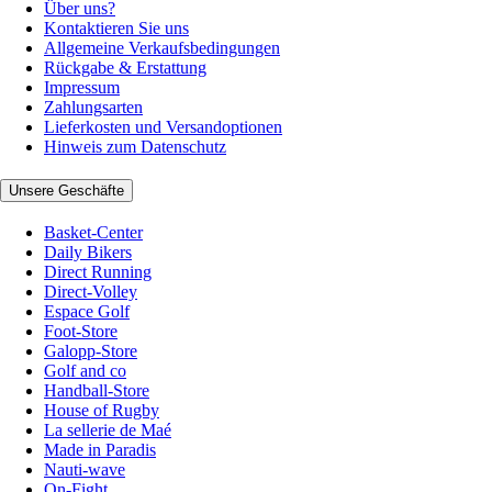
Über uns?
Kontaktieren Sie uns
Allgemeine Verkaufsbedingungen
Rückgabe & Erstattung
Impressum
Zahlungsarten
Lieferkosten und Versandoptionen
Hinweis zum Datenschutz
Unsere Geschäfte
Basket-Center
Daily Bikers
Direct Running
Direct-Volley
Espace Golf
Foot-Store
Galopp-Store
Golf and co
Handball-Store
House of Rugby
La sellerie de Maé
Made in Paradis
Nauti-wave
On-Fight