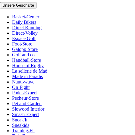
Unsere Geschäfte
Basket-Center
Daily Bikers
Direct Running
Direct-Volley
Espace Golf
Foot-Store
Galopp-Store
Golf and co
Handball-Store
House of Rugby
La sellerie de Maé
Made in Paradis
Nauti-wave
On-Fight
Padel-Expert
Pecheur-Store
Pet and Garden
Slowood Interior
Smash-Expert
Sneak'In
Sneakids
Training-Fit