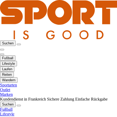
Suchen
Fußball
Lifestyle
Laufen
Reiten
Wandern
Sportarten
Outlet
Marken
Kundendienst in Frankreich
Sichere Zahlung
Einfache Rückgabe
Suchen
Fußball
Lifestyle