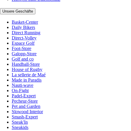
Unsere Geschäfte
Basket-Center
Daily Bikers
Direct Running
Direct-Volley
Espace Golf
Foot-Store
Galopp-Store
Golf and co
Handball-Store
House of Rugby
La sellerie de Maé
Made in Paradis
Nauti-wave
On-Fight
Padel-Expert
Pecheur-Store
Pet and Garden
Slowood Interior
Smash-Expert
Sneak'In
Sneakids