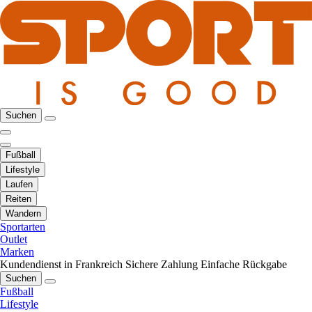
Suchen
Fußball
Lifestyle
Laufen
Reiten
Wandern
Sportarten
Outlet
Marken
Kundendienst in Frankreich
Sichere Zahlung
Einfache Rückgabe
Suchen
Fußball
Lifestyle