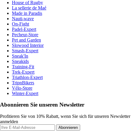
House of Rugby
La sellerie de Maé
Made in Paradis
Nauti-wave
On-Fight
Padel-Expert
Pecheur-Store
Pet and Garden
Slowood Interior
Smash-Expert
Sneak'In
Sneakids
Training-Fit
Trek-Expert
Triathlon-Expert
TripnBikers
Vélo-Store
Winter-Expert
Abonnieren Sie unseren Newsletter
Profitieren Sie von 10% Rabatt, wenn Sie sich für unseren Newsletter
anmelden
Abonnieren