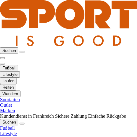
Suchen
Fußball
Lifestyle
Laufen
Reiten
Wandern
Sportarten
Outlet
Marken
Kundendienst in Frankreich
Sichere Zahlung
Einfache Rückgabe
Suchen
Fußball
Lifestyle