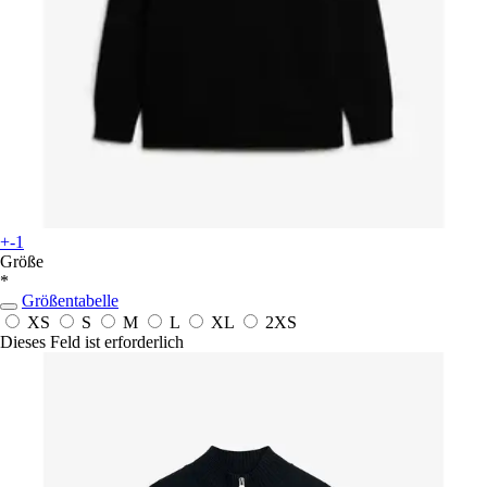
+-1
Größe
*
Größentabelle
XS
S
M
L
XL
2XS
Dieses Feld ist erforderlich