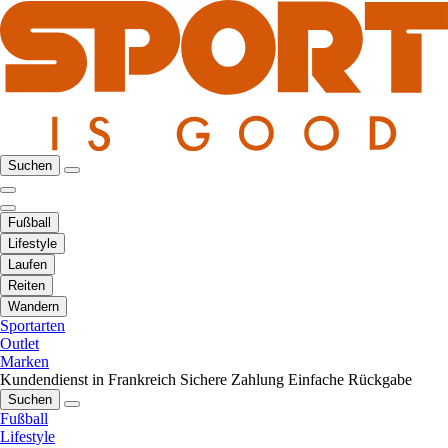
Suchen
Fußball
Lifestyle
Laufen
Reiten
Wandern
Sportarten
Outlet
Marken
Kundendienst in Frankreich
Sichere Zahlung
Einfache Rückgabe
Suchen
Fußball
Lifestyle