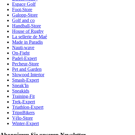
Espace Golf
Foot-Store
Galopp-Store
Golf and co
Handball-Store
House of Rugby
La sellerie de Maé
Made in Paradis
Nauti-wave
On-Fight
Padel-Expert
Pecheur-Store
Pet and Garden
Slowood Interior
Smash-Expert
Sneak'In
Sneakids
Training-Fit
Trek-Expert
Triathlon-Expert
TripnBikers
Vélo-Store
Winter-Expert
Abonnieren Sie unseren Newsletter