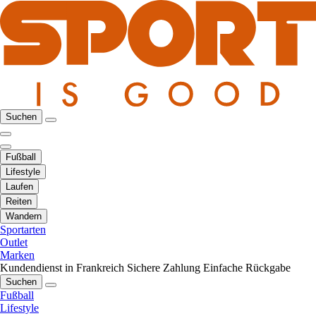
Suchen
Fußball
Lifestyle
Laufen
Reiten
Wandern
Sportarten
Outlet
Marken
Kundendienst in Frankreich
Sichere Zahlung
Einfache Rückgabe
Suchen
Fußball
Lifestyle