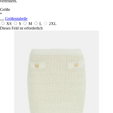
verfeinern.
Größe
*
Größentabelle
XS
S
M
L
2XL
Dieses Feld ist erforderlich