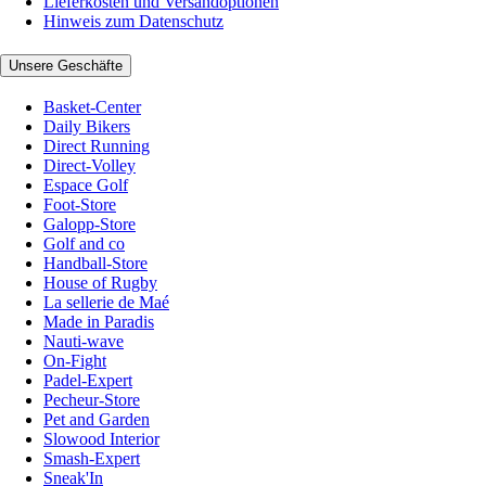
Lieferkosten und Versandoptionen
Hinweis zum Datenschutz
Unsere Geschäfte
Basket-Center
Daily Bikers
Direct Running
Direct-Volley
Espace Golf
Foot-Store
Galopp-Store
Golf and co
Handball-Store
House of Rugby
La sellerie de Maé
Made in Paradis
Nauti-wave
On-Fight
Padel-Expert
Pecheur-Store
Pet and Garden
Slowood Interior
Smash-Expert
Sneak'In