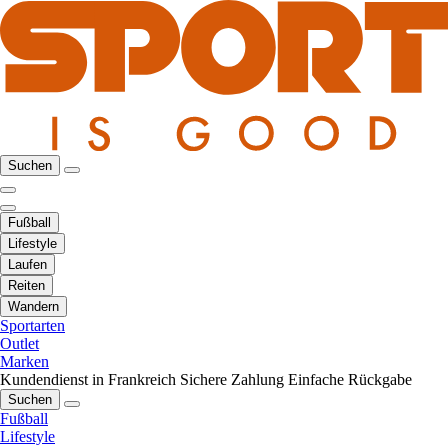
Suchen
Fußball
Lifestyle
Laufen
Reiten
Wandern
Sportarten
Outlet
Marken
Kundendienst in Frankreich
Sichere Zahlung
Einfache Rückgabe
Suchen
Fußball
Lifestyle