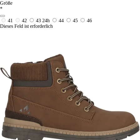
Größe
*
41
42
43
24h
44
45
46
Dieses Feld ist erforderlich