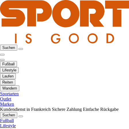
Suchen
Fußball
Lifestyle
Laufen
Reiten
Wandern
Sportarten
Outlet
Marken
Kundendienst in Frankreich
Sichere Zahlung
Einfache Rückgabe
Suchen
Fußball
Lifestyle