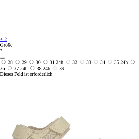
+-2
Größe
*
28
29
30
31
24h
32
33
34
35
24h
36
37
24h
38
24h
39
Dieses Feld ist erforderlich