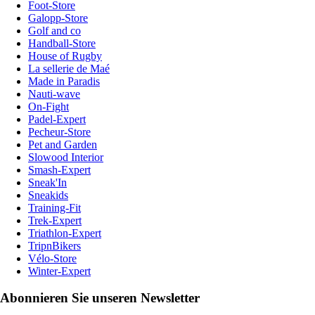
Foot-Store
Galopp-Store
Golf and co
Handball-Store
House of Rugby
La sellerie de Maé
Made in Paradis
Nauti-wave
On-Fight
Padel-Expert
Pecheur-Store
Pet and Garden
Slowood Interior
Smash-Expert
Sneak'In
Sneakids
Training-Fit
Trek-Expert
Triathlon-Expert
TripnBikers
Vélo-Store
Winter-Expert
Abonnieren Sie unseren Newsletter