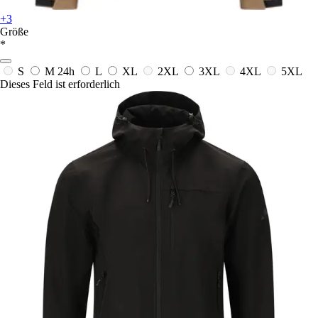
+3
Größe
*
S
M
24h
L
XL
2XL
3XL
4XL
5XL
Dieses Feld ist erforderlich