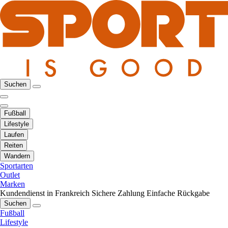
Suchen
Fußball
Lifestyle
Laufen
Reiten
Wandern
Sportarten
Outlet
Marken
Kundendienst in Frankreich
Sichere Zahlung
Einfache Rückgabe
Suchen
Fußball
Lifestyle