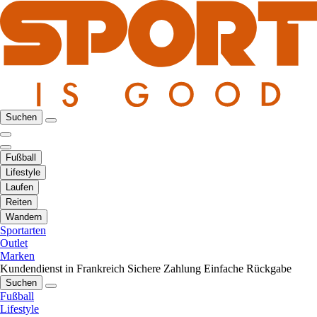
Suchen
Fußball
Lifestyle
Laufen
Reiten
Wandern
Sportarten
Outlet
Marken
Kundendienst in Frankreich
Sichere Zahlung
Einfache Rückgabe
Suchen
Fußball
Lifestyle