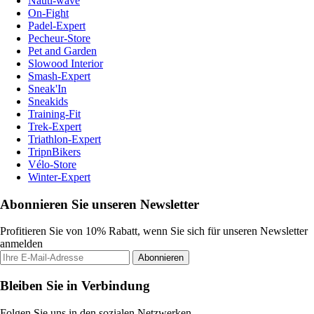
Nauti-wave
On-Fight
Padel-Expert
Pecheur-Store
Pet and Garden
Slowood Interior
Smash-Expert
Sneak'In
Sneakids
Training-Fit
Trek-Expert
Triathlon-Expert
TripnBikers
Vélo-Store
Winter-Expert
Abonnieren Sie unseren Newsletter
Profitieren Sie von 10% Rabatt, wenn Sie sich für unseren Newsletter
anmelden
Abonnieren
Bleiben Sie in Verbindung
Folgen Sie uns in den sozialen Netzwerken