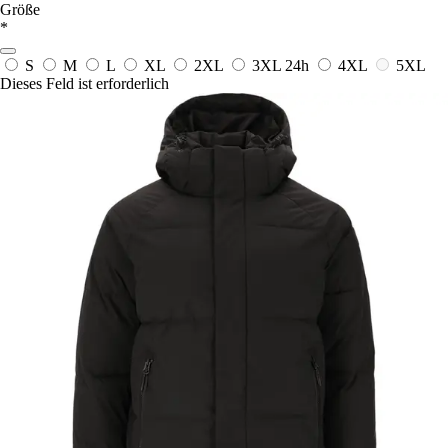
Größe
*
S
M
L
XL
2XL
3XL
24h
4XL
5XL
Dieses Feld ist erforderlich