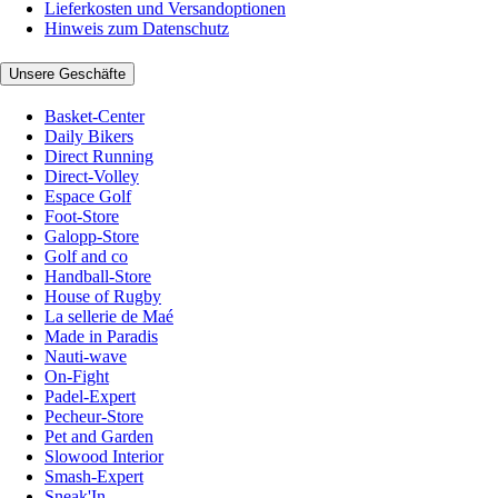
Lieferkosten und Versandoptionen
Hinweis zum Datenschutz
Unsere Geschäfte
Basket-Center
Daily Bikers
Direct Running
Direct-Volley
Espace Golf
Foot-Store
Galopp-Store
Golf and co
Handball-Store
House of Rugby
La sellerie de Maé
Made in Paradis
Nauti-wave
On-Fight
Padel-Expert
Pecheur-Store
Pet and Garden
Slowood Interior
Smash-Expert
Sneak'In