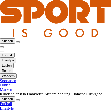
Suchen
Fußball
Lifestyle
Laufen
Reiten
Wandern
Sportarten
Outlet
Marken
Kundendienst in Frankreich
Sichere Zahlung
Einfache Rückgabe
Suchen
Fußball
Lifestyle