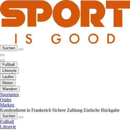
Suchen
Fußball
Lifestyle
Laufen
Reiten
Wandern
Sportarten
Outlet
Marken
Kundendienst in Frankreich
Sichere Zahlung
Einfache Rückgabe
Suchen
Fußball
Lifestyle