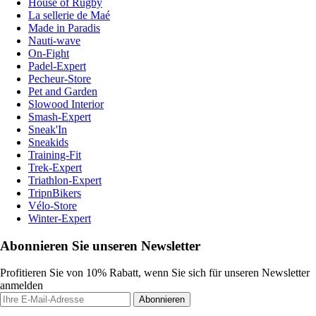
House of Rugby
La sellerie de Maé
Made in Paradis
Nauti-wave
On-Fight
Padel-Expert
Pecheur-Store
Pet and Garden
Slowood Interior
Smash-Expert
Sneak'In
Sneakids
Training-Fit
Trek-Expert
Triathlon-Expert
TripnBikers
Vélo-Store
Winter-Expert
Abonnieren Sie unseren Newsletter
Profitieren Sie von 10% Rabatt, wenn Sie sich für unseren Newsletter
anmelden
Abonnieren