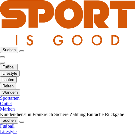
Suchen
Fußball
Lifestyle
Laufen
Reiten
Wandern
Sportarten
Outlet
Marken
Kundendienst in Frankreich
Sichere Zahlung
Einfache Rückgabe
Suchen
Fußball
Lifestyle