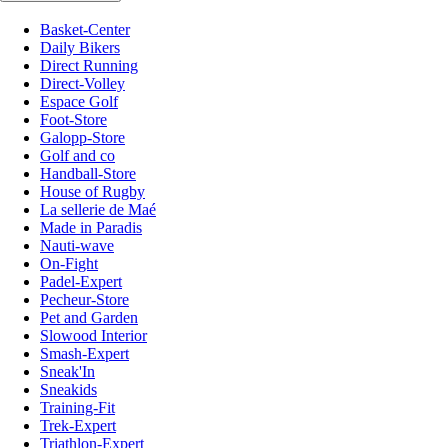
Basket-Center
Daily Bikers
Direct Running
Direct-Volley
Espace Golf
Foot-Store
Galopp-Store
Golf and co
Handball-Store
House of Rugby
La sellerie de Maé
Made in Paradis
Nauti-wave
On-Fight
Padel-Expert
Pecheur-Store
Pet and Garden
Slowood Interior
Smash-Expert
Sneak'In
Sneakids
Training-Fit
Trek-Expert
Triathlon-Expert