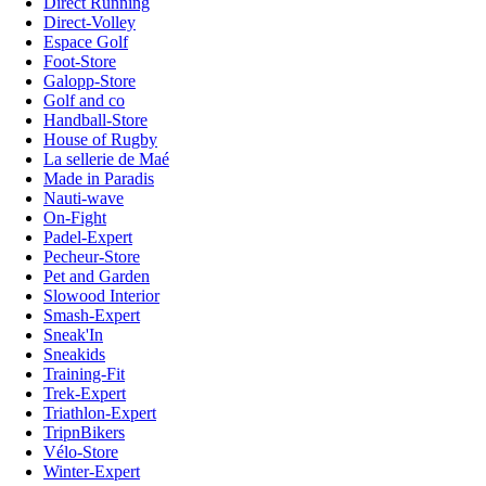
Direct Running
Direct-Volley
Espace Golf
Foot-Store
Galopp-Store
Golf and co
Handball-Store
House of Rugby
La sellerie de Maé
Made in Paradis
Nauti-wave
On-Fight
Padel-Expert
Pecheur-Store
Pet and Garden
Slowood Interior
Smash-Expert
Sneak'In
Sneakids
Training-Fit
Trek-Expert
Triathlon-Expert
TripnBikers
Vélo-Store
Winter-Expert