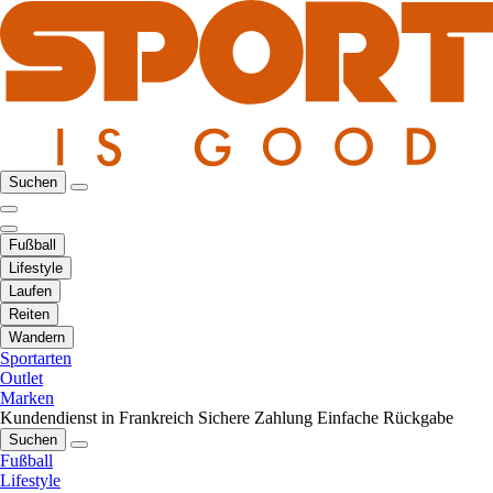
Suchen
Fußball
Lifestyle
Laufen
Reiten
Wandern
Sportarten
Outlet
Marken
Kundendienst in Frankreich
Sichere Zahlung
Einfache Rückgabe
Suchen
Fußball
Lifestyle