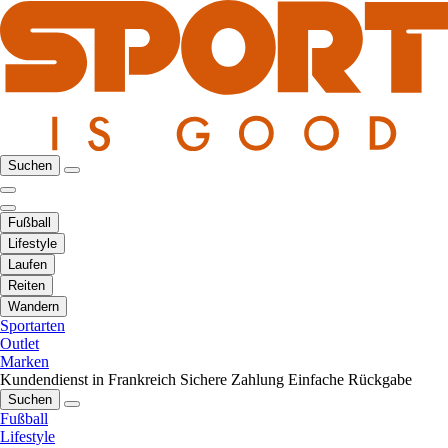
Suchen
Fußball
Lifestyle
Laufen
Reiten
Wandern
Sportarten
Outlet
Marken
Kundendienst in Frankreich
Sichere Zahlung
Einfache Rückgabe
Suchen
Fußball
Lifestyle