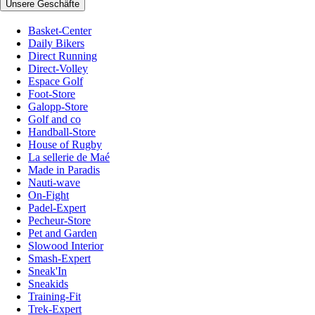
Unsere Geschäfte
Basket-Center
Daily Bikers
Direct Running
Direct-Volley
Espace Golf
Foot-Store
Galopp-Store
Golf and co
Handball-Store
House of Rugby
La sellerie de Maé
Made in Paradis
Nauti-wave
On-Fight
Padel-Expert
Pecheur-Store
Pet and Garden
Slowood Interior
Smash-Expert
Sneak'In
Sneakids
Training-Fit
Trek-Expert