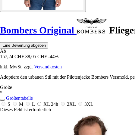
Bombers Original
Fliege
Eine Bewertung abgeben
Ab
157,24 CHF
88,05 CHF
-44%
inkl. MwSt. zzgl.
Versandkosten
Adoptiere den urbanen Stil mit der Pilotenjacke Bombers Versmold, per
Größe
*
Größentabelle
S
M
L
XL
24h
2XL
3XL
Dieses Feld ist erforderlich