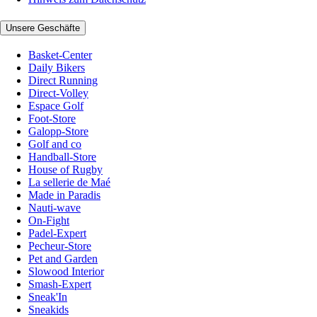
Unsere Geschäfte
Basket-Center
Daily Bikers
Direct Running
Direct-Volley
Espace Golf
Foot-Store
Galopp-Store
Golf and co
Handball-Store
House of Rugby
La sellerie de Maé
Made in Paradis
Nauti-wave
On-Fight
Padel-Expert
Pecheur-Store
Pet and Garden
Slowood Interior
Smash-Expert
Sneak'In
Sneakids