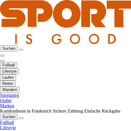
Suchen
Fußball
Lifestyle
Laufen
Reiten
Wandern
Sportarten
Outlet
Marken
Kundendienst in Frankreich
Sichere Zahlung
Einfache Rückgabe
Suchen
Fußball
Lifestyle